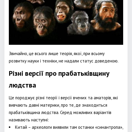
Звичайно, це всього лише теорія, якої, при всьому
розвитку науки і техніки, не надали статус доведеною.
Різні версії про прабатьківщину
людства
Це породжує різні теорії і версії вчених та аматорів, які
вивчають давні материки, про те, де знаходиться
прабатьківщина людства. Серед можливих варіантів
називають наступні:
Китай – археологи виявили там останки «синантропа»,