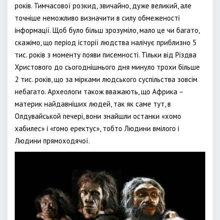
років. Тимчасової розкид, звичайно, дуже великий, але
точніше неможливо визначити в силу обмеженості
інформації. Щоб було більш зрозуміло, мало це чи багато,
скажімо, що період історії людства налічує приблизно 5
тис. років з моменту появи писемності. Тільки від Різдва
Христового до сьогоднішнього дня минуло трохи більше
2 тис. років, що за мірками людського суспільства зовсім
небагато. Археологи також вважають, що Африка –
материк найдавніших людей, так як саме тут, в
Олдувайськой печері, вони знайшли останки «хомо
хабилес» і «гомо еректус», тобто Людини вмілого і
Людини прямоходячої.