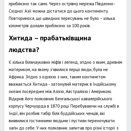
приблизно так само. Через острівну мережа Південно-
Східної Азії можна дістатися до цього континенту.
Повторимося, що швидких пересувань не було – кілька
кілометрів долали приблизно за 100 років.
Хитида – прабатьківщина
людства?
Є кілька білянаукових міфів і легенд, згідно з яким, древнім
материком, на якому з'явилися перші люди, була не
Африка. Згідно з однією з них, таким континетом
вважається Хитида - затонулий материк в Індійському
океані посередині між Азією, Австралією і Америкою.
Відкрив його полковник Бенгальської кавалерійського
корпусу Черчуорда в 1870 році. Перебуваючи на службі в
Індії, він розбив табір біля буддійських ченців, які
виявилися гостинними людьми і пустили переночувати
загін до себе. У них полковник запитав про різні історії з