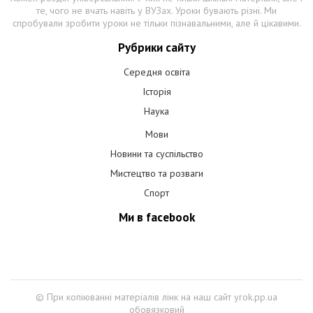
те, чого не вчать навіть у ВУЗах. Уроки бувають різні. Ми
спробували зробити уроки не тільки пізнавальними, але й цікавими.
Рубрики сайту
Середня освіта
Історія
Наука
Мови
Новини та суспільство
Мистецтво та розваги
Спорт
Ми в facebook
© При копіюванні матеріалів лінк на наш сайт yrok.pp.ua
обовязковий