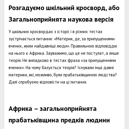
Розгадуємо шкільний кросворд, або
Загальноприйнята наукова версія
У шкільних кросвордах з історії і в різних тестах
зустрічається питання: «Материк, де, за припущеннями
вчених, жили найдавніші люди». Правильною відповіддю
на нього є Африка. Зауважимо, що це не постулат, а лише
теорія. Не випадково в тестах фраза «за припущеннями
вчених». На чому базується теорія? Існували інші давні
материки, які, можливо, були прабатьківщиною людства?
Далі спробуємо відповісти на ці питання.
Африка – загальноприйнята
прабатьківщина предків людини