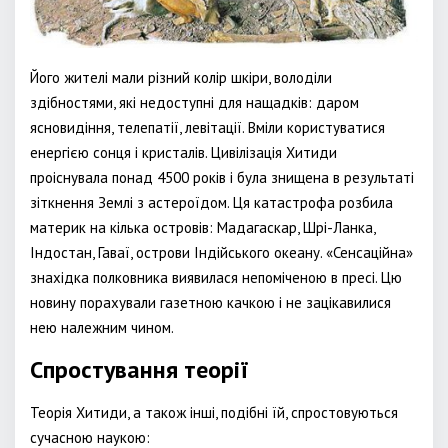
Його жителі мали різний колір шкіри, володіли
здібностями, які недоступні для нащадків: даром
ясновидіння, телепатії, левітації. Вміли користуватися
енергією сонця і кристалів. Цивілізація Хитиди
проіснувала понад 4500 років і була знищена в результаті
зіткнення Землі з астероїдом. Ця катастрофа розбила
материк на кілька островів: Мадагаскар, Шрі-Ланка,
Індостан, Гаваї, острови Індійського океану. «Сенсаційна»
знахідка полковника виявилася непоміченою в пресі. Цю
новину порахували газетною качкою і не зацікавилися
нею належним чином.
Спростування теорії
Теорія Хитиди, а також інші, подібні їй, спростовуються
сучасною наукою: