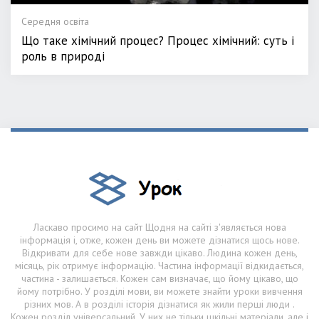
Середня освіта
Що таке хімічний процес? Процес хімічний: суть і
роль в природі
Ласкаво просимо на сайт Щодня на сайті з'являється нова
інформація і, отже, кожен день ви можете дізнатися щось нове.
Відкривати для себе нове завжди цікаво. Людина кожен день,
місяць, рік отримує інформацію. Частина інформації відкидається,
частина - залишається. Кожен сам визначає, що йому цікаво, що
йому потрібно. У розділі мови, ви можете знайти уроки вивчення
різних мов. А в розділі історія дізнатися як жили перші люди .
Кожен розділ універсальний. У них не тільки шкільні матеріали, але і