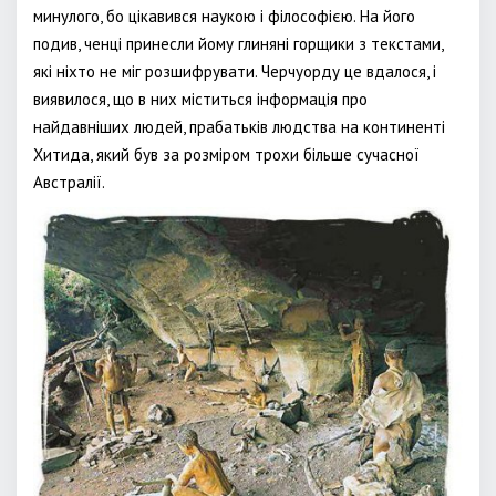
минулого, бо цікавився наукою і філософією. На його
подив, ченці принесли йому глиняні горщики з текстами,
які ніхто не міг розшифрувати. Черчуорду це вдалося, і
виявилося, що в них міститься інформація про
найдавніших людей, прабатьків людства на континенті
Хитида, який був за розміром трохи більше сучасної
Австралії.