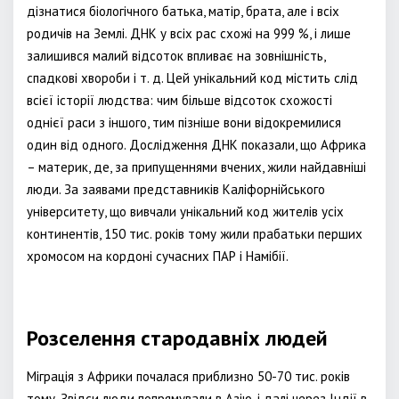
дізнатися біологічного батька, матір, брата, але і всіх
родичів на Землі. ДНК у всіх рас схожі на 999 %, і лише
залишився малий відсоток впливає на зовнішність,
спадкові хвороби і т. д. Цей унікальний код містить слід
всієї історії людства: чим більше відсоток схожості
однієї раси з іншого, тим пізніше вони відокремилися
один від одного. Дослідження ДНК показали, що Африка
– материк, де, за припущеннями вчених, жили найдавніші
люди. За заявами представників Каліфорнійського
університету, що вивчали унікальний код жителів усіх
континентів, 150 тис. років тому жили прабатьки перших
хромосом на кордоні сучасних ПАР і Намібії.
Розселення стародавніх людей
Міграція з Африки почалася приблизно 50-70 тис. років
тому. Звідси люди попрямували в Азію, і далі через Індії в