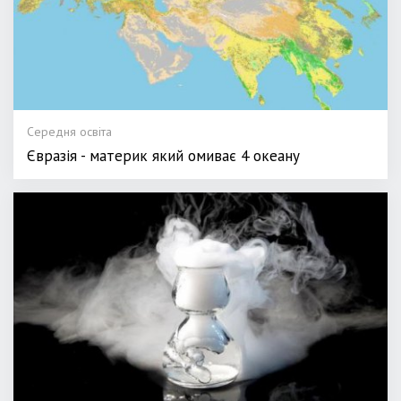
Середня освіта
Євразія - материк який омиває 4 океану