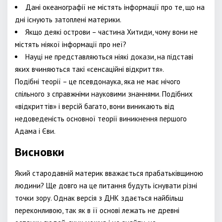
Дані океанографії не містять інформації про те, що на
дні існують затоплені материки.
Якщо деякі острови – частина Хитиди, чому вони не
містять ніякої інформації про неї?
Науці не представляються ніякі докази, на підставі
яких вчиняються такі «сенсаційні відкриття».
Подібні теорії – це псевдонаука, яка не має нічого
спільного з справжніми науковими знаннями. Подібних
«відкриттів» і версій багато, вони виникають від
недоведеність основної теорії виникнення першого
Адама і Єви.
Висновки
Який стародавній материк вважається прабатьківщиною
людини? Ще довго на це питання будуть існувати різні
точки зору. Однак версія з ДНК здається найбільш
переконливою, так як в її основі лежать не древні