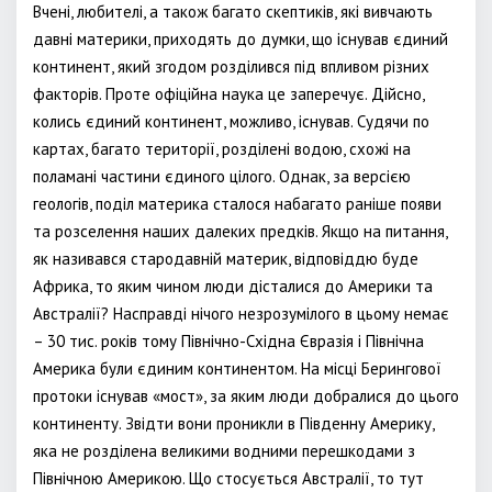
Вчені, любителі, а також багато скептиків, які вивчають
давні материки, приходять до думки, що існував єдиний
континент, який згодом розділився під впливом різних
факторів. Проте офіційна наука це заперечує. Дійсно,
колись єдиний континент, можливо, існував. Судячи по
картах, багато території, розділені водою, схожі на
поламані частини єдиного цілого. Однак, за версією
геологів, поділ материка сталося набагато раніше появи
та розселення наших далеких предків. Якщо на питання,
як називався стародавній материк, відповіддю буде
Африка, то яким чином люди дісталися до Америки та
Австралії? Насправді нічого незрозумілого в цьому немає
– 30 тис. років тому Північно-Східна Євразія і Північна
Америка були єдиним континентом. На місці Берингової
протоки існував «мост», за яким люди добралися до цього
континенту. Звідти вони проникли в Південну Америку,
яка не розділена великими водними перешкодами з
Північною Америкою. Що стосується Австралії, то тут