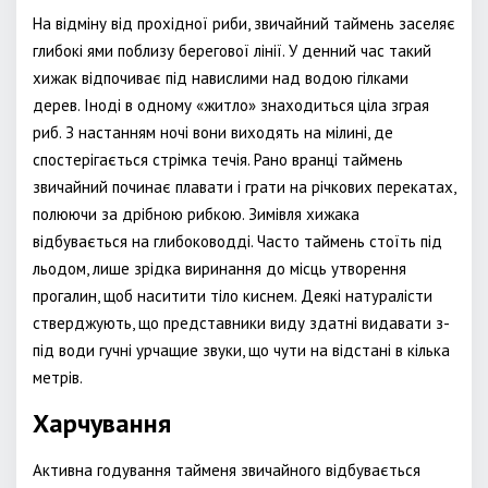
На відміну від прохідної риби, звичайний таймень заселяє
глибокі ями поблизу берегової лінії. У денний час такий
хижак відпочиває під навислими над водою гілками
дерев. Іноді в одному «житло» знаходиться ціла зграя
риб. З настанням ночі вони виходять на мілині, де
спостерігається стрімка течія. Рано вранці таймень
звичайний починає плавати і грати на річкових перекатах,
полюючи за дрібною рибкою. Зимівля хижака
відбувається на глибоководді. Часто таймень стоїть під
льодом, лише зрідка виринання до місць утворення
прогалин, щоб наситити тіло киснем. Деякі натуралісти
стверджують, що представники виду здатні видавати з-
під води гучні урчащие звуки, що чути на відстані в кілька
метрів.
Харчування
Активна годування тайменя звичайного відбувається