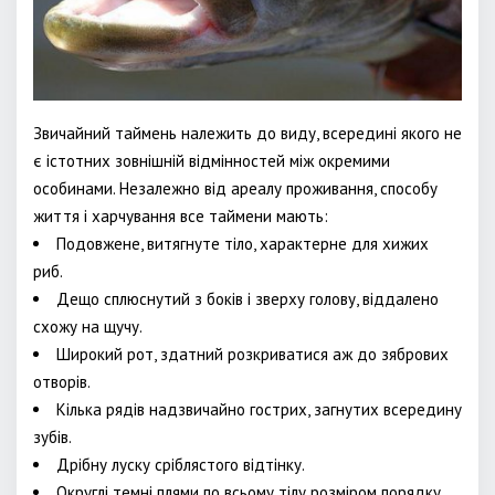
Звичайний таймень належить до виду, всередині якого не
є істотних зовнішній відмінностей між окремими
особинами. Незалежно від ареалу проживання, способу
життя і харчування все таймени мають:
Подовжене, витягнуте тіло, характерне для хижих
риб.
Дещо сплюснутий з боків і зверху голову, віддалено
схожу на щучу.
Широкий рот, здатний розкриватися аж до зябрових
отворів.
Кілька рядів надзвичайно гострих, загнутих всередину
зубів.
Дрібну луску сріблястого відтінку.
Округлі темні плями по всьому тілу розміром порядку