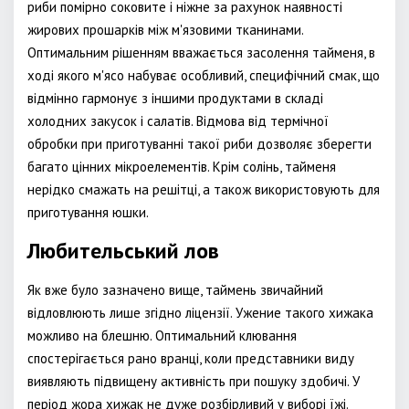
риби помірно соковите і ніжне за рахунок наявності
жирових прошарків між м'язовими тканинами.
Оптимальним рішенням вважається засолення тайменя, в
ході якого м'ясо набуває особливий, специфічний смак, що
відмінно гармонує з іншими продуктами в складі
холодних закусок і салатів. Відмова від термічної
обробки при приготуванні такої риби дозволяє зберегти
багато цінних мікроелементів. Крім солінь, тайменя
нерідко смажать на решітці, а також використовують для
приготування юшки.
Любительський лов
Як вже було зазначено вище, таймень звичайний
відловлюють лише згідно ліцензії. Ужение такого хижака
можливо на блешню. Оптимальний клювання
спостерігається рано вранці, коли представники виду
виявляють підвищену активність при пошуку здобичі. У
період жора хижак не дуже розбірливий у виборі їжі.