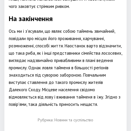
чого заковтує стрімким ривком.
На закінчення
Ось ми і з'ясували, що являє собою таймень звичайний,
повідали про місцях його проживання, харчуванні,
розмноженні, способі життя. Наостанок варто відзначити,
що така риба, як і інші представники сімейства лососевих,
виглядає надзвичайно привабливими в плані ведення
промислу. Однак ловля тайменя в більшості регіонів
знаходиться під суворою забороною. Повчальним
виступає ставлення до такого промислу жителів
Далекого Сходу. Місцеве населення свідомо
відмовляється від лову і вживання тайменя в їжу. Згідно з
повір'ями, така діяльність приносить нещастя.
Рубрика:
Новини та суспільство