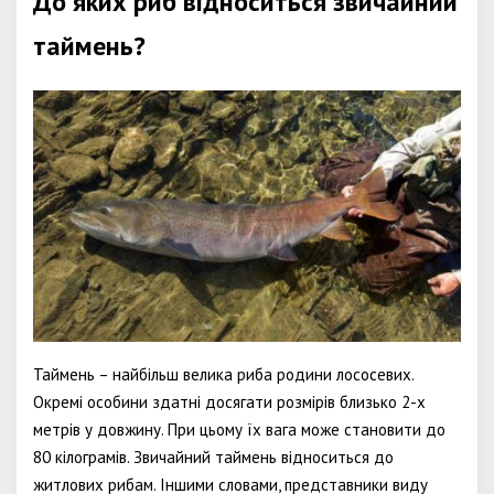
До яких риб відноситься звичайний
таймень?
Таймень – найбільш велика риба родини лососевих.
Окремі особини здатні досягати розмірів близько 2-х
метрів у довжину. При цьому їх вага може становити до
80 кілограмів. Звичайний таймень відноситься до
житлових рибам. Іншими словами, представники виду