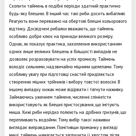
Схопити таймень в подібні періоди здатний практично
будь-яку блешню. В інший час такі риби досить вибагливі.
Реагують вони переважно на обертові блешні кольорового
відтінку. Досвідчені рибалки вважають, що таймень
особливо добре клює на принади великого розміру.
Однак, як показує практика, захоплення використанням
одних лише великих блешень в більшості випадків не
дозволяє розраховувати на успіх промислу. Таймень
володіє сильними, надзвичайно міцними щелепами. Тому
особливу увагу при підготовці снастей приділяється
створенню міцних трійників і вибору товстої волосіні. В
іншому випадку хижак може відірвати і тягнути наживку.
Займаючись ужением тайменя, численні спінінгісти
використовують як блешні пристосування, що імітують
миша. Хижі риби нерідко полюють на дрібних гризунів, що
перепливають водойми. Тому вибір такої наживки
виглядає виправданим. Помітивши приманку у вигляді
миші, таймень намагається заглушити її хвостом, після