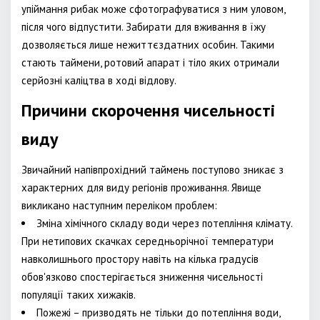
упіймання рибак може сфотографуватися з ним уловом,
після чого відпустити. Забирати для вживання в їжу
дозволяється лише нежиттєздатних особин. Такими
стають таймени, ротовий апарат і тіло яких отримали
серйозні каліцтва в ході відлову.
Причини скорочення чисельності
виду
Звичайний напівпрохідний таймень поступово зникає з
характерних для виду регіонів проживання. Явище
викликано наступним переліком проблем:
Зміна хімічного складу води через потепління клімату.
При нетипових скачках середньорічної температури
навколишнього простору навіть на кілька градусів
обов'язково спостерігається зниження чисельності
популяції таких хижаків.
Пожежі – призводять не тільки до потепління води,