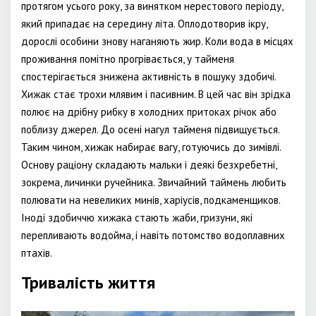
протягом усього року, за винятком нерестового періоду,
який припадає на середину літа. Оплодотворив ікру,
дорослі особини знову наганяють жир. Коли вода в місцях
проживання помітно прогрівається, у тайменя
спостерігається знижена активність в пошуку здобичі.
Хижак стає трохи млявим і пасивним. В цей час він зрідка
полює на дрібну рибку в холодних притоках річок або
поблизу джерел. До осені нагул тайменя підвищується.
Таким чином, хижак набирає вагу, готуючись до зимівлі.
Основу раціону складають мальки і деякі безхребетні,
зокрема, личинки ручейника. Звичайний таймень любить
полювати на невеликих минів, харіусів, подкаменщиков.
Іноді здобиччю хижака стають жаби, гризуни, які
перепливають водойма, і навіть потомство водоплавних
птахів.
Тривалість життя