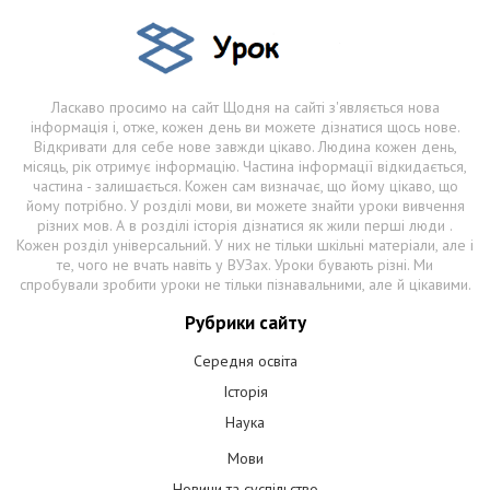
Ласкаво просимо на сайт Щодня на сайті з'являється нова
інформація і, отже, кожен день ви можете дізнатися щось нове.
Відкривати для себе нове завжди цікаво. Людина кожен день,
місяць, рік отримує інформацію. Частина інформації відкидається,
частина - залишається. Кожен сам визначає, що йому цікаво, що
йому потрібно. У розділі мови, ви можете знайти уроки вивчення
різних мов. А в розділі історія дізнатися як жили перші люди .
Кожен розділ універсальний. У них не тільки шкільні матеріали, але і
те, чого не вчать навіть у ВУЗах. Уроки бувають різні. Ми
спробували зробити уроки не тільки пізнавальними, але й цікавими.
Рубрики сайту
Середня освіта
Історія
Наука
Мови
Новини та суспільство