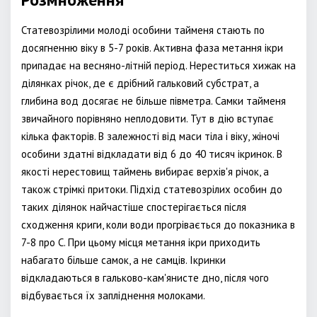
Статевозрілими молоді особини тайменя стають по
досягненню віку в 5-7 років. Активна фаза метання ікри
припадає на весняно-літній період. Нереститься хижак на
ділянках річок, де є дрібний гальковий субстрат, а
глибина вод досягає не більше півметра. Самки тайменя
звичайного порівняно неплодовити. Тут в дію вступає
кілька факторів. В залежності від маси тіла і віку, жіночі
особини здатні відкладати від 6 до 40 тисяч ікринок. В
якості нерестовищ таймень вибирає верхів'я річок, а
також стрімкі притоки. Підхід статевозрілих особин до
таких ділянок найчастіше спостерігається після
сходження криги, коли води прогрівається до показника в
7-8 про С. При цьому місця метання ікри приходить
набагато більше самок, а не самців. Ікринки
відкладаються в гальково-кам'янисте дно, після чого
відбувається їх запліднення молоками.