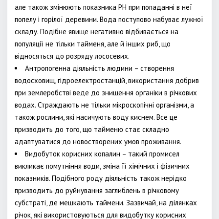
але також змінюють показника РН при попаданні в неї
попелу і горілої деревини. Вода поступово набуває лужної
складу. Подібне явище негативно відбивається на
популяції не тільки тайменя, але й інших риб, що
відносяться до розряду лососевих.
Антропогенна діяльність людини – створення
водосховищ, гідроелектростанцій, використання добрив
при землеробстві веде до знищення органіки в річкових
водах. Страждають не тільки мікроскопічні організми, а
також рослини, які насичують воду киснем. Все це
призводить до того, що тайменю стає складно
адаптуватися до новостворених умов проживання.
Видобуток корисних копалин – такий промисел
викликає помутніння води, зміна її хімічних і фізичних
показників. Подібного роду діяльність також нерідко
призводить до руйнування заглиблень в річковому
субстраті, де мешкають таймени. Зазвичай, на ділянках
річок, які використовуються для видобутку корисних