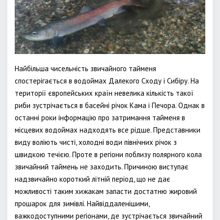
Найбільша чисельність звичайного тайменя
спостерігається в водоймах Далекого Сходу і Сибіру. На
території європейських країн невелика кількість такої
риби зустрічається в басейні річок Кама і Печора. Однак в
останні роки інформацію про затримання тайменя в
місцевих водоймах надходять все рідше. Представники
виду воліють чисті, холодні води північних річок з
швидкою течією. Проте в регіони поблизу полярного кола
звичайний таймень не заходить. Причиною виступає
надзвичайно короткий літній період, що не дає
можливості таким хижакам запасти достатню жировий
прошарок для зимівлі. Найвіддаленішими,
важкодоступними регіонами, де зустрічається звичайний