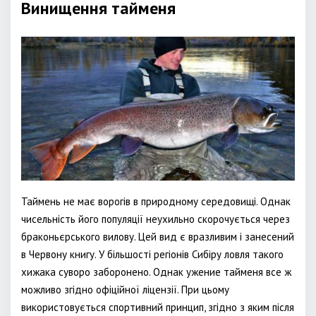
Винищення тайменя
Таймень не має ворогів в природному середовищі. Однак
чисельність його популяції неухильно скорочується через
браконьєрського вилову. Цей вид є вразливим і занесений
в Червону книгу. У більшості регіонів Сибіру ловля такого
хижака суворо заборонено. Однак ужение тайменя все ж
можливо згідно офіційної ліцензії. При цьому
використовується спортивний принцип, згідно з яким після