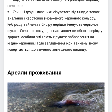
горошини.
Спинні і грудні плавники сіруватого відтінку, а також
анальний і хвостовий вираженого червоного кольору.
Риб роду таймени в Сибіру нерідко іменують червоної
щукою. Справа в тому, що з настанням шлюбного періоду
дорослі особини змінюють сірувате забарвлення на
мідно-червоний. Після запліднення ікри таймень знову
повертається до звичного зовнішнього вигляду.
Ареали проживання