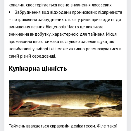
копалин, спостерігається повне зникнення лососевих.
Забруднення вод відходами промислових підприємств
– потрапляння забруднених стоків у річки призводить до
винищення певних біоценозів. Часто це викликає
зникнення видобутку, характерною для тайменя. Місця
проживання цього хижака поступово заселяє щука, що
невибагливі у виборі їжі і може активно розмножуватися в
самій різній середовищі.
Кулінарна цінність
Таймень вважається справжнім делікатесом. Філе такої