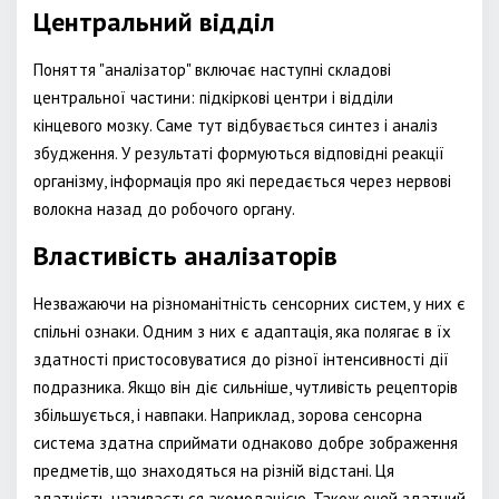
Центральний відділ
Поняття "аналізатор" включає наступні складові
центральної частини: підкіркові центри і відділи
кінцевого мозку. Саме тут відбувається синтез і аналіз
збудження. У результаті формуються відповідні реакції
організму, інформація про які передається через нервові
волокна назад до робочого органу.
Властивість аналізаторів
Незважаючи на різноманітність сенсорних систем, у них є
спільні ознаки. Одним з них є адаптація, яка полягає в їх
здатності пристосовуватися до різної інтенсивності дії
подразника. Якщо він діє сильніше, чутливість рецепторів
збільшується, і навпаки. Наприклад, зорова сенсорна
система здатна сприймати однаково добре зображення
предметів, що знаходяться на різній відстані. Ця
здатність називається акомодацією. Також очей здатний