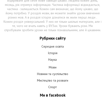
Відкривати для себе нове завжди цікаво. Людина кожен день,
місяць, рік отримує інформацію. Частина інформації відкидається,
частина - залишається. Кожен сам визначає, що йому цікаво, що
йому потрібно. У розділі мови, ви можете знайти уроки вивчення
різних мов. А в розділі історія дізнатися як жили перші люди .
Кожен розділ універсальний. У них не тільки шкільні матеріали, але і
те, чого не вчать навіть у ВУЗах. Уроки бувають різні. Ми
спробували зробити уроки не тільки пізнавальними, але й цікавими.
Рубрики сайту
Середня освіта
Історія
Наука
Мови
Новини та суспільство
Мистецтво та розваги
Спорт
Ми в facebook