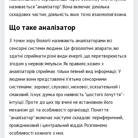
називається "аналізатор". Вона включає декілька
складових частин, діяльність яких тісно взаємопов'язана.
Що таке аналізатор
З точки зору біології називають аналізаторами всі
сенсорні системи людини. Це фізіологічні апарати, які
здатні сприймати різні види енергії, що перетворюються
згодом у нервові імпульси. Як правило, кожен з
аналізаторів сприймає тільки певний вид інформації. У
людини вони представлені п'ятьма сенсорними
системами: зорової, слухової, нюхової, осязательной і
смаковий. Існує думка про наявність "шостого почуття" -
інтуїції. Проте до цих пір вчені не встановили його
механізм дії та особливості організації. Поняття
"аналізатор" включає наступні складові: периферичний,
провідниковий і центральний відділ. Розглянемо
особливості кожного з них.