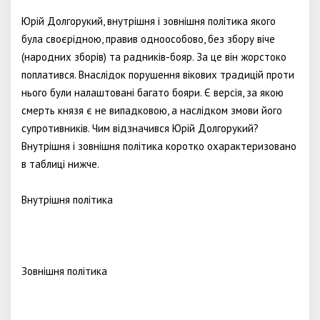
Юрій Долгорукий, внутрішня і зовнішня політика якого
була своєрідною, правив одноособово, без збору віче
(народних зборів) та радників-бояр. За це він жорстоко
поплатився. Внаслідок порушення вікових традицій проти
нього були налаштовані багато бояри. Є версія, за якою
смерть князя є не випадковою, а наслідком змови його
супротивників. Чим відзначився Юрій Долгорукий?
Внутрішня і зовнішня політика коротко охарактеризовано
в таблиці нижче.
Внутрішня політика
Зовнішня політика