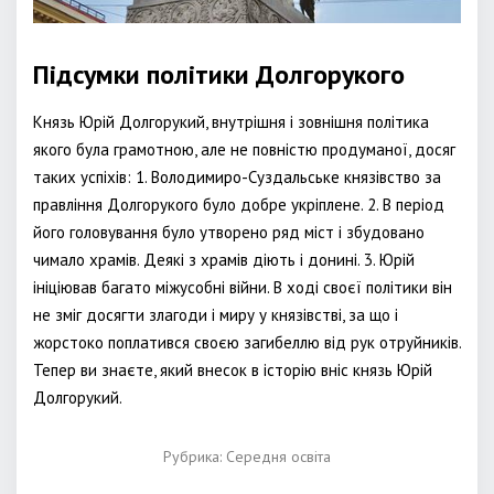
Підсумки політики Долгорукого
Князь Юрій Долгорукий, внутрішня і зовнішня політика
якого була грамотною, але не повністю продуманої, досяг
таких успіхів: 1. Володимиро-Суздальське князівство за
правління Долгорукого було добре укріплене. 2. В період
його головування було утворено ряд міст і збудовано
чимало храмів. Деякі з храмів діють і донині. 3. Юрій
ініціював багато міжусобні війни. В ході своєї політики він
не зміг досягти злагоди і миру у князівстві, за що і
жорстоко поплатився своєю загибеллю від рук отруйників.
Тепер ви знаєте, який внесок в історію вніс князь Юрій
Долгорукий.
Рубрика:
Середня освіта