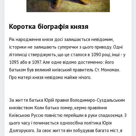
Коротка біографія князя
Рік народження князя досі залишається невідомим,
історики не залишають суперечки з цього приводу. Одні
літописці стверджують, що це сталося в 1090 році, інші - у
1095 або в 1097. Але одне відомо достеменно: його
батьком був великий київський правитель Ст. Мономах.
Про матері князя невідомо майже нічого.
За життя батька Юрій правил Володимиро-Суздальським
князівством. Коли батько помер, кермо правління
Київською Руссю повністю перейшли в руки спадкоємця. З
цього часу і починається одноосібна політика Юрія
Долгорукого. За своє життя він побудував багато міст, в