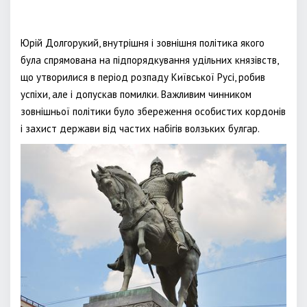
Юрій Долгорукий, внутрішня і зовнішня політика якого
була спрямована на підпорядкування удільних князівств,
що утворилися в період розпаду Київської Русі, робив
успіхи, але і допускав помилки. Важливим чинником
зовнішньої політики було збереження особистих кордонів
і захист держави від частих набігів волзьких булгар.