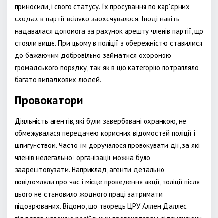
приносили, і свого статусу. Їх просування по кар'єрних
сходах в партії всіляко заохочувалося. Іноді навіть
надавалася допомога за рахунок арешту членів партії, що
стояли вище. При цьому в поліції з обережністю ставилися
до бажаючим добровільно займатися охороною
громадського порядку, так як в цю категорію потрапляло
багато випадкових людей.
Провокатори
Діяльність агентів, які були завербовані охранкою, не
обмежувалася передачею корисних відомостей поліції і
шпигунством. Часто їм доручалося провокувати дії, за які
членів нелегальної організації можна було
заарештовувати. Наприклад, агенти детально
повідомляли про час і місце проведення акції, поліції після
цього не становило жодного праці затримати
підозрюваних. Відомо, що творець ЦРУ Аллен Даллес