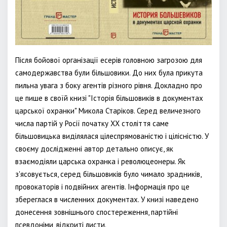
Після бойової організації есерів головною загрозою для
самодержавства були більшовики. До них була прикута
пильна увага з боку агентів різного рівня. Докладно про
це пише в своїй книзі "Історія більшовиків в документах
царської охранки" Микола Старіков. Серед величезного
числа партій у Росії початку XX століття саме
більшовицька виділялася цілеспрямованістю і цілісністю. У
своєму дослідженні автор детально описує, як
взаємодіяли царська охранка і революцеонеры. Як
з'ясовується, серед більшовиків було чимало зрадників,
провокаторів і подвійних агентів. Інформація про це
збереглася в численних документах. У книзі наведено
донесення зовнішнього спостереження, партійні
псевдоніми, відкриті листи.