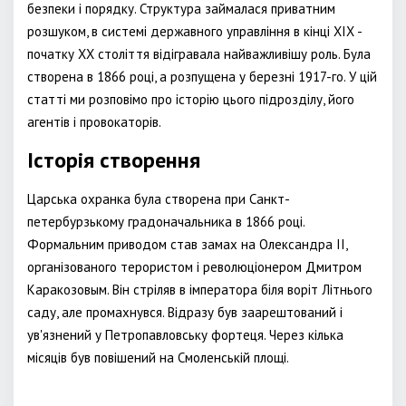
безпеки і порядку. Структура займалася приватним
розшуком, в системі державного управління в кінці XIX -
початку XX століття відігравала найважливішу роль. Була
створена в 1866 році, а розпущена у березні 1917-го. У цій
статті ми розповімо про історію цього підрозділу, його
агентів і провокаторів.
Історія створення
Царська охранка була створена при Санкт-
петербурзькому градоначальника в 1866 році.
Формальним приводом став замах на Олександра II,
організованого терористом і революціонером Дмитром
Каракозовым. Він стріляв в імператора біля воріт Літнього
саду, але промахнувся. Відразу був заарештований і
ув'язнений у Петропавловську фортеця. Через кілька
місяців був повішений на Смоленській площі.