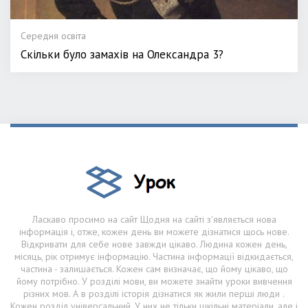
Середня освіта
Скільки було замахів на Олександра 3?
Ласкаво просимо на сайт Щодня на сайті з'являється нова
інформація і, отже, кожен день ви можете дізнатися щось нове.
Відкривати для себе нове завжди цікаво. Людина кожен день,
місяць, рік отримує інформацію. Частина інформації відкидається,
частина - залишається. Кожен сам визначає, що йому цікаво, що
йому потрібно. У розділі мови, ви можете знайти уроки вивчення
різних мов. А в розділі історія дізнатися як жили перші люди .
Кожен розділ універсальний. У них не тільки шкільні матеріали, але і