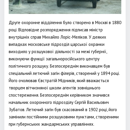
Друге охоронне відділення було створено в Москві в 1880
році. Відповідне розпорядження підписав міністр
внутрішніх справ Михайло Лоріс-Меліков. У деяких
випадках московське підрозділ царської охранки
виходило у розшукової діяльності за межі губернії,
виконуючи функції загальноросійського центру
політичного розшуку. Безпосереднім виконавцем був
спеціальний летючий загін філерів, створений у 1894 році.
Його очолював Євстратій Мідників, який вважається
творцем вітчизняної школи агентів зовнішнього
спостереження. Безпосереднім керівником значився
начальник охоронного підрозділу Сергій Васильович
Зубатов. Летючий загін був скасований в 1902 році, його
замінили постійними розшуковими пунктами, створеними
при губернських жандармських управліннях.