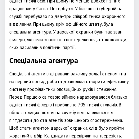
однієї тисячі осіб. При цьому не менше двохсот з них
працювали у Санкт-Петербурзі. У більшості губерній на
службі перебувало по два-три співробітника охоронного
відділення. При цьому, крім офіційного штату, була
спеціальна агентура. У царської охранки були так звані
филеры, які вели зовнішнє спостереження, а також люди,
яких засилали в політичні партії.
Спеціальна агентура
Спеціальні агенти відігравали важливу роль. Їх непомітна
на перший погляд робота дозволяла створити ефективну
систему профілактики опозиційних рухів і стеження.
Перед Першою світовою війною нараховувалося близько
однієї тисячі філерів і приблизно 705 тисячі стукачів. В
обох столицях щодня на службу відправлялося від
п'ятдесяти до ста агентів зовнішнього спостереження.
Щоб стати агентом царської охранки, слід було пройти
жорсткий відбір. Кандидата перевіряли на тверезість,