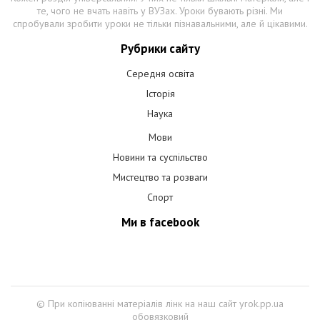
те, чого не вчать навіть у ВУЗах. Уроки бувають різні. Ми
спробували зробити уроки не тільки пізнавальними, але й цікавими.
Рубрики сайту
Середня освіта
Історія
Наука
Мови
Новини та суспільство
Мистецтво та розваги
Спорт
Ми в facebook
© При копіюванні матеріалів лінк на наш сайт yrok.pp.ua
обовязковий