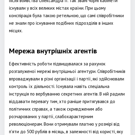
після вбивства Олександра II. Так звані чорні кабінети
існували у всіх великих містах країни. При цьому
конспірація була такою ретельною, що самі співробітники
не знали про існування подібних підрозділів в інших
місцях.
Мережа внутрішніх агентів
Ефективність роботи підвищувалася за рахунок
розгалуженої мережі внутрішньої агентури. Співробітників
впроваджували в різні організації і партії, які здійснювали
контроль їх діяльності. Існувала навіть спеціальна
інструкція по вербуванню секретних агентів. В ній радили
віддавати перевагу тим, хто раніше притягувався до
політичних справах, а також скривдженим або
розчарованих у партії, слабохарактерним
революціонерам. Вони отримували платню у розмірі від
п'яти до 500 рублів в місяць, в залежності від користі, яку