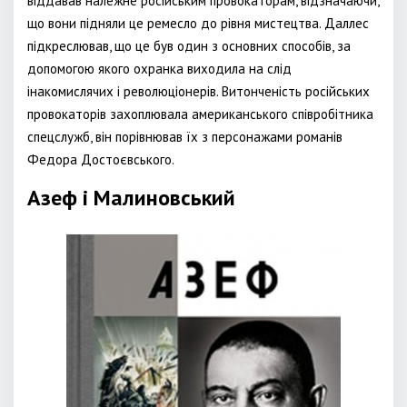
віддавав належне російським провокаторам, відзначаючи,
що вони підняли це ремесло до рівня мистецтва. Даллес
підкреслював, що це був один з основних способів, за
допомогою якого охранка виходила на слід
інакомислячих і революціонерів. Витонченість російських
провокаторів захоплювала американського співробітника
спецслужб, він порівнював їх з персонажами романів
Федора Достоєвського.
Азеф і Малиновський