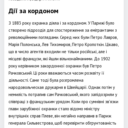
Дії за кордоном
З 1883 року охранка діяла і за кордоном. У Парижі було
створено підрозділ для спостереження за емігрантами з
революційними поглядами. Серед них були Петро Лавров,
Марія Полонська, Лев Тихомиров, Петро Кропоткін. Цікаво,
що в число агентів входили не тільки російські, але і
місцеві французи, які йшли вільнонайманими. До 1902
року керівником закордонної охранки був Петро
Рачковський. Ці роки вважаються часом розквіту її
діяльності. Саме тоді була розгромлена
народовольческая друкарня в Швейцарії. Однак потім у
немилість потрапив сам Рачковський, якого запідозрили у
співпраці з французьким урядом. Коли про сумнівні зв'язки
глави зарубіжної охранки стало відомо міністру
внутрішніх справ Плеве, він негайно направив в Париж
генерала Сильвестрова, щоб перевірити обгрунтованість