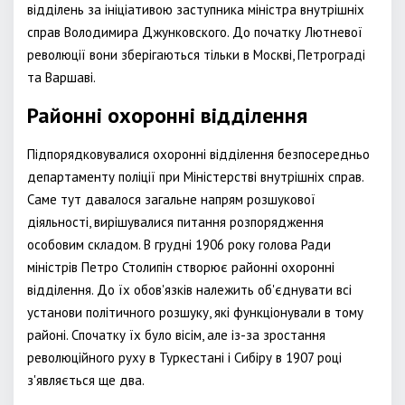
відділень за ініціативою заступника міністра внутрішніх
справ Володимира Джунковского. До початку Лютневої
революції вони зберігаються тільки в Москві, Петрограді
та Варшаві.
Районні охоронні відділення
Підпорядковувалися охоронні відділення безпосередньо
департаменту поліції при Міністерстві внутрішніх справ.
Саме тут давалося загальне напрям розшукової
діяльності, вирішувалися питання розпорядження
особовим складом. В грудні 1906 року голова Ради
міністрів Петро Столипін створює районні охоронні
відділення. До їх обов'язків належить об'єднувати всі
установи політичного розшуку, які функціонували в тому
районі. Спочатку їх було вісім, але із-за зростання
революційного руху в Туркестані і Сибіру в 1907 році
з'являється ще два.