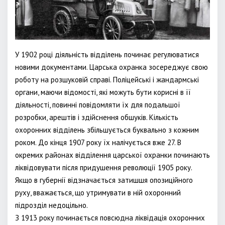
У 1902 році діяльність відділень починає регулюватися
новими документами. Царська охранка зосереджує свою
роботу на розшуковій справі. Поліцейські і жандармські
органи, маючи відомості, які можуть бути корисні в її
діяльності, повинні повідомляти їх для подальшої
розробки, арештів і здійснення обшуків. Кількість
охоронних відділень збільшується буквально з кожним
роком. До кінця 1907 року їх налічується вже 27. В
окремих районах відділення царської охранки починають
ліквідовувати після придушення революції 1905 року.
Якщо в губернії відзначається затишшя опозиційного
руху, вважається, що утримувати в ній охоронний
підрозділ недоцільно.
З 1913 року починається повсюдна ліквідація охоронних