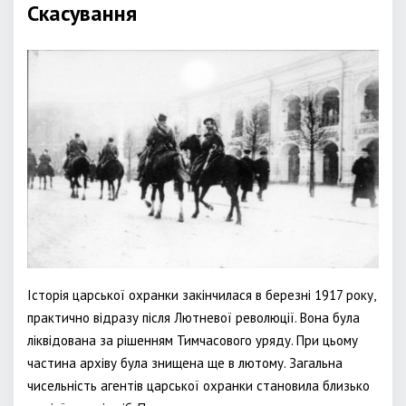
Скасування
Історія царської охранки закінчилася в березні 1917 року,
практично відразу після Лютневої революції. Вона була
ліквідована за рішенням Тимчасового уряду. При цьому
частина архіву була знищена ще в лютому. Загальна
чисельність агентів царської охранки становила близько