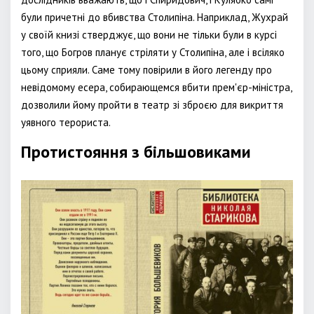
були причетні до вбивства Столипіна. Наприклад, Жухрай
у своїй книзі стверджує, що вони не тільки були в курсі
того, що Богров планує стріляти у Столипіна, але і всіляко
цьому сприяли. Саме тому повірили в його легенду про
невідомому есера, собирающемся вбити прем'єр-міністра,
дозволили йому пройти в театр зі зброєю для викриття
уявного терориста.
Протистояння з більшовиками