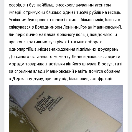
есерів, він був найбільш високооплачуваним агентом
імперії, отримуючи близько однієї тисячі рублів на місяць.
Успішним був провокатором і один з більшовиків, близько
спілкувався з Володимиром Леніним, Роман Малиновський.
Він періодично надавав допомогу поліції, повідомляючи
про конспіративних зустрічах і таємних зборах
однопартійців, місцезнаходження підпільних друкарень.
До самого останнього моменту Ленін відмовлявся вірити
у зраду товариша, настільки він його цінував. В результаті
за сприяння влади Малиновський навіть домігся обрання
в Державну думу, причому від більшовицької фракції.