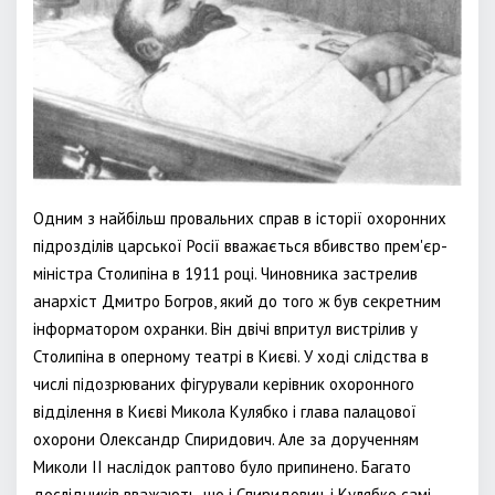
Одним з найбільш провальних справ в історії охоронних
підрозділів царської Росії вважається вбивство прем'єр-
міністра Столипіна в 1911 році. Чиновника застрелив
анархіст Дмитро Богров, який до того ж був секретним
інформатором охранки. Він двічі впритул вистрілив у
Столипіна в оперному театрі в Києві. У ході слідства в
числі підозрюваних фігурували керівник охоронного
відділення в Києві Микола Кулябко і глава палацової
охорони Олександр Спиридович. Але за дорученням
Миколи II наслідок раптово було припинено. Багато
дослідників вважають, що і Спиридович, і Кулябко самі