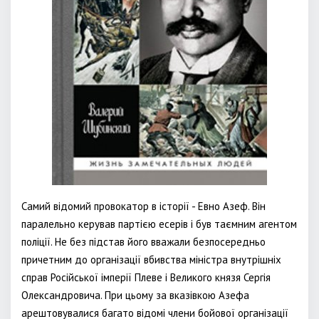
Самий відомий провокатор в історії - Евно Азеф. Він
паралельно керував партією есерів і був таємним агентом
поліції. Не без підстав його вважали безпосередньо
причетним до організації вбивства міністра внутрішніх
справ Російської імперії Плеве і Великого князя Сергія
Олександровича. При цьому за вказівкою Азефа
арештовувалися багато відомі члени бойової організації