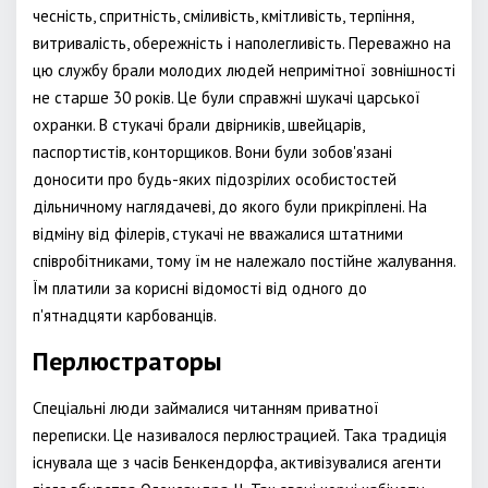
чесність, спритність, сміливість, кмітливість, терпіння,
витривалість, обережність і наполегливість. Переважно на
цю службу брали молодих людей непримітної зовнішності
не старше 30 років. Це були справжні шукачі царської
охранки. В стукачі брали двірників, швейцарів,
паспортистів, конторщиков. Вони були зобов'язані
доносити про будь-яких підозрілих особистостей
дільничному наглядачеві, до якого були прикріплені. На
відміну від філерів, стукачі не вважалися штатними
співробітниками, тому їм не належало постійне жалування.
Їм платили за корисні відомості від одного до
п'ятнадцяти карбованців.
Перлюстраторы
Спеціальні люди займалися читанням приватної
переписки. Це називалося перлюстрацией. Така традиція
існувала ще з часів Бенкендорфа, активізувалися агенти