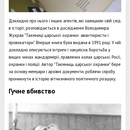
Докладно про нього і інших агентів, які залишили свій слід
в історії, розповідається в дослідженні Володимира
Жухрая "Таємниці царської охранки: авантюристи і
провокатори". Вперше книга була видана в 1991 році. У ній
докладно описуються інтриги і закулісна боротьба у
вищих чинах жандармерії, правлячих колах царської Росії,
охранки і поліції. Автор "Таємниць царської охранки" бере
за основу мемуари і архівні документи, роблячи спробу
проникнути в історію вітчизняного політичного розшуку.
Гучне вбивство