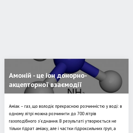
Амоній - це іон донорно-
акцепторної взаємодії
Аміак – газ, що володіє прекрасною розчинністю у воді: в
одному літрі можна розчинити до 700 літрів
газоподібного з'єднання. В результаті утворюється не
тільки гідрат аміаку, але і частки гідроксильних груп, а