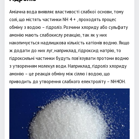
Аміачна вода виявляє властивості слабкої основи, тому
солі, що містять частинки NH 4 + , проходять процес
обміну з водою – гідроліз. Розчини хлориду або сульфату
амонію мають слабокислу реакцію, так як у них
накопичується надлишкова кількість катіонів водню. Якщо
ж додати до них луг, наприклад, гідроксид натрію, то
гідроксильні частинки будуть пов'язувати протони водню
з утворенням молекул води. Наприклад, гідроліз хлориду
амонію – це реакція обміну між сіллю і водою, що
приводить до утворення слабкого електроліту – NH4OH.