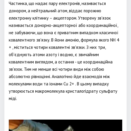
Частинка, що надає пару електронів, називається
донором, а нейтральний атом, віддає порожню
електронну клітинку – акцептором. Утворену зв'язок
називається донорно-акцепторної або координаційної,
не забуваючи, що вона є приватним випадком класичної
ковалентного зв'язку. В йони амонію, формула якого NH 4
+ , міститься чотири ковалентні зв'язки. З них три,
об'єднують атоми азоту і водню, є звичайним
ковалентним виглядом, а остання - це координаційна
зв'язок. Тим не менше всі чотири види між собою
абсолютно рівноцінні. Аналогічно йде взаємодія між
молекулами води та іонами Cu 2+ . В цьому випадку
утворюється макромолекула кристалогідрату сульфату
міді.