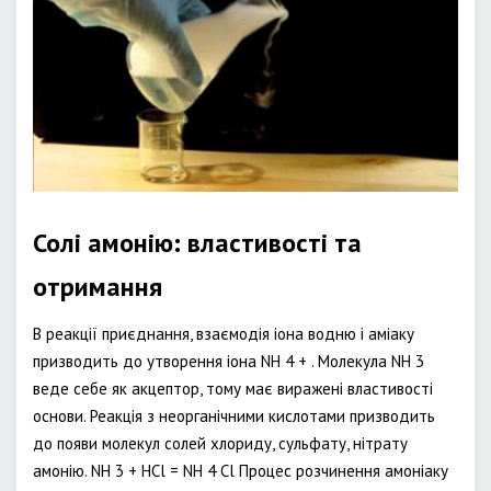
Солі амонію: властивості та
отримання
В реакції приєднання, взаємодія іона водню і аміаку
призводить до утворення іона NH 4 + . Молекула NH 3
веде себе як акцептор, тому має виражені властивості
основи. Реакція з неорганічними кислотами призводить
до появи молекул солей хлориду, сульфату, нітрату
амонію. NH 3 + HCl = NH 4 Cl Процес розчинення амоніаку