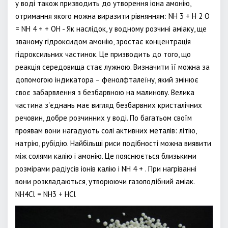
у воді також призводить до утворення іона амонію,
отримання якого можна виразити рівнянням: NH 3 + H 2 O
= NH 4 + + OH - Як наслідок, у водному розчині аміаку, ще
званому гідроксидом амонію, зростає концентрація
гідроксильних частинок. Це призводить до того, що
реакція середовища стає лужною. Визначити її можна за
допомогою індикатора – фенолфталеїну, який змінює
своє забарвлення з безбарвною на малинову. Велика
частина з'єднань має вигляд безбарвних кристалічних
речовин, добре розчинних у воді. По багатьом своїм
проявам вони нагадують солі активних металів: літію,
натрію, рубідію. Найбільші риси подібності можна виявити
між солями калію і амонію. Це пояснюється близькими
розмірами радіусів іонів калію і NH 4 + . При нагріванні
вони розкладаються, утворюючи газоподібний аміак.
NH4Cl = NH3 + HCl