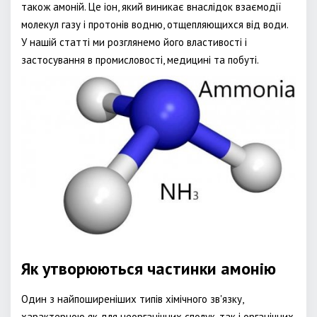
також амоній. Це іон, який виникає внаслідок взаємодії
молекул газу і протонів водню, отщепляющихся від води.
У нашій статті ми розглянемо його властивості і
застосування в промисловості, медицині та побуті.
Як утворюються частинки амонію
Один з найпоширеніших типів хімічного зв'язку,
характерною як для неорганічних сполук, так і органічних