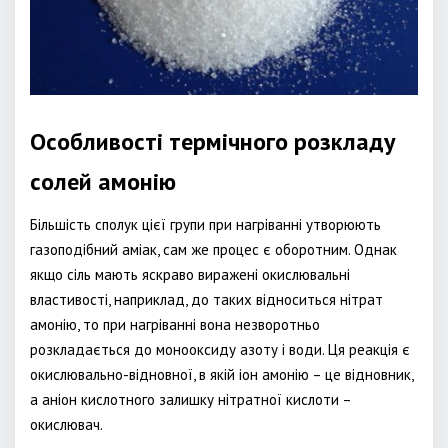
Особливості термічного розкладу
солей амонію
Більшість сполук цієї групи при нагріванні утворюють
газоподібний аміак, сам же процес є оборотним. Однак
якщо сіль мають яскраво виражені окислювальні
властивості, наприклад, до таких відноситься нітрат
амонію, то при нагріванні вона незворотньо
розкладається до монооксиду азоту і води. Ця реакція є
окислювально-відновної, в якій іон амонію – це відновник,
а аніон кислотного залишку нітратної кислоти –
окислювач.