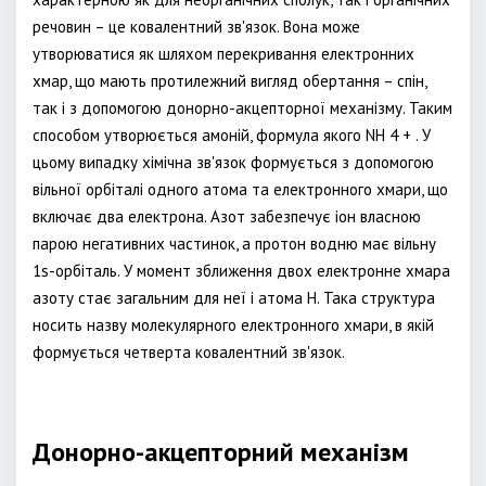
речовин – це ковалентний зв'язок. Вона може
утворюватися як шляхом перекривання електронних
хмар, що мають протилежний вигляд обертання – спін,
так і з допомогою донорно-акцепторної механізму. Таким
способом утворюється амоній, формула якого NH 4 + . У
цьому випадку хімічна зв'язок формується з допомогою
вільної орбіталі одного атома та електронного хмари, що
включає два електрона. Азот забезпечує іон власною
парою негативних частинок, а протон водню має вільну
1s-орбіталь. У момент зближення двох електронне хмара
азоту стає загальним для неї і атома H. Така структура
носить назву молекулярного електронного хмари, в якій
формується четверта ковалентний зв'язок.
Донорно-акцепторний механізм