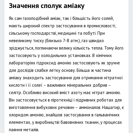
Значення сполук аміаку
Як сам газоподібний аміак, так і більшість його солей,
мають широкий спектр застосування в промисловості,
сільському господарстві, медицині та побуті. При
невеликому тиску (близько 7-8 атм.), газ швидко
зріджується, поглинаючи велику кількість тепла. Тому його
застосовують у холодильних установках. В хімічних
лабораторіях гідроксид амонію застосовують як зручне
для дослідів слабке летку основу. Більша ж частина
аміаку знаходить застосування для отримання нітратної
кислоти і її солеї – важливих мінеральних добрив –
селітр. Особливо високий вміст азоту має нітрат амонію.
Він застосовується в піротехніці і підривних роботах для
виготовлення вибухових речовин – аммоналов. Нашатир, є
хлоридом амонію, знайшов застосування в гальванічних
елементах, у виробництві бавовняних тканин, у процесах
паяння металів.