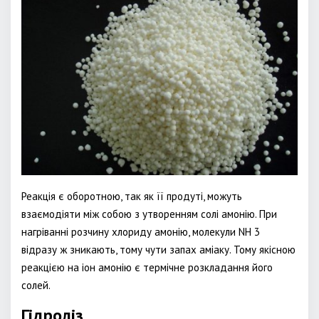
Реакція є оборотною, так як її продуті, можуть
взаємодіяти між собою з утворенням солі амонію. При
нагріванні розчину хлориду амонію, молекули NH 3
відразу ж зникають, тому чути запах аміаку. Тому якісною
реакцією на іон амонію є термічне розкладання його
солей.
Гідроліз