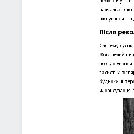
ремісничу осві
навчальні закл
піклування — ц
Після рево
Систему суспіл
Жовтневий пере
розташування 
захист. У післ
будинки, інтер
Фінансування б