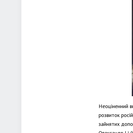
Неоціненний вн
розвиток росій
зайнятих допо
Олександр I і