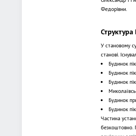
Федорівни.
Структура 
У становому су
станові. Існува
Будинок пі
Будинок пі
Будинок пі
Миколаївськ
Будинок при
Будинок пік
Частина устан
безкоштовно. 