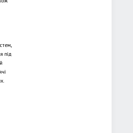
акож
стем,
я під
й
ячі
х.