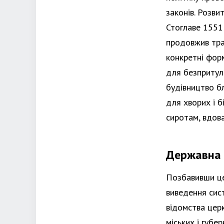
законів. Розви
Стоглаве 1551 
продовжив трад
конкретні фор
для безпритул
будівництво б
для хворих і б
сиротам, вдова
Державна 
Позбавивши це
виведення сист
відомства церк
міських і губе