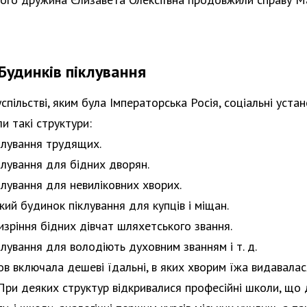
Будинків піклування
спільстві, яким була Імператорська Росія, соціальні уста
ли такі структури:
клування трудящих.
клування для бідних дворян.
клування для невиліковних хворих.
ий будинок піклування для купців і міщан.
зріння бідних дівчат шляхетського звання.
лування для володіють духовним званням і т. д.
ов включала дешеві їдальні, в яких хворим їжа видавалас
При деяких структур відкривалися професійні школи, що