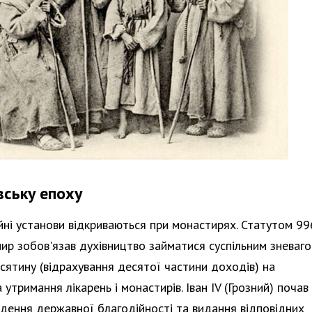
вську епоху
ні установи відкриваються при монастирях. Статутом 996
ир зобов'язав духівництво займатися суспільним зневаго
сятину (відрахування десятої частини доходів) на
 утримання лікарень і монастирів. Іван IV (Грозний) почав
едення державної благодійності та видання відповідних