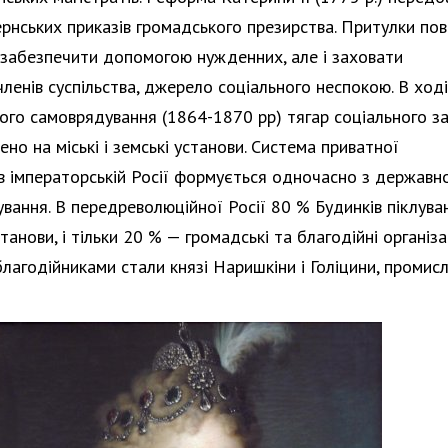
рнських приказів громадського презирства. Притулки пов
и забезпечити допомогою нужденних, але і заховати
ленів суспільства, джерело соціального неспокою. В ході
ого самоврядування (1864-1870 рр) тягар соціального з
но на міські і земські установи. Система приватної
 в імператорській Росії формується одночасно з державн
вання. В передреволюційної Росії 80 % Будинків піклува
танови, і тільки 20 % — громадські та благодійні організац
лагодійниками стали князі Наришкіни і Голіцини, промисл