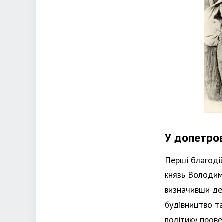
У допетро
Перші благодій
князь Володим
визначивши де
будівництво та
політику пров