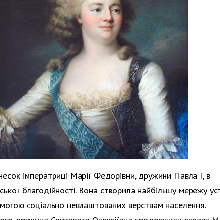
есок імператриці Марії Федорівни, дружини Павла I, в
ської благодійності. Вона створила найбільшу мережу ус
могою соціально невлаштованих верствам населення.
 його дружина Єлизавета Олексіївна продовжили справу М