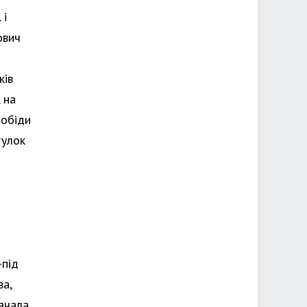
 і
ович
ків
 на
 обіди
тулок
-під
ва,
бачала