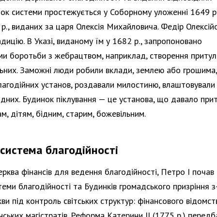
ток системи простежується у Соборному уложенні 1649 р.
р., виданих за царя Олексія Михайловича. Федір Олексій
ицію. В Указі, виданому їм у 1682 р., запропоновано
ми боротьби з жебрацтвом, наприклад, створення притул
ьних. Заможні люди робили вклади, землею або грошима,
лагодійних установ, роздавали милостиню, влаштовували
ідних. Будинок піклування — це установа, що давало при
м, дітям, бідним, старим, божевільним.
система благодійності
рква фінансів для ведення благодійності, Петро I почав
еми благодійності та Будинків громадського призріння з
ви під контроль світських структур: фінансового відомст
рнських магістратів. Реформа Катерини II (1775 р.) перед