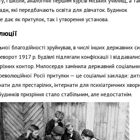
ту, і школи, аналогічні першим курсів міських училищ, а т
ади, які передбачають освіта для дівчаток. Будинок
е дає як притулок, так і утворення установа.
люції
ьної благодійності зруйнував, в числі інших державних си
ворот 1917 р. Будівлі підлягали конфіскації і віддавалис
різних контор. Милосердя замінила державний соціальни
яреволюційної Росії притулки — це соціальні заклади: дит
нати для престарілих, інтернати для психіатричних хвори
удинків призріння стало стабільним, але недостатнім.