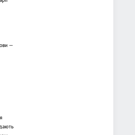
нови —
я
 дають