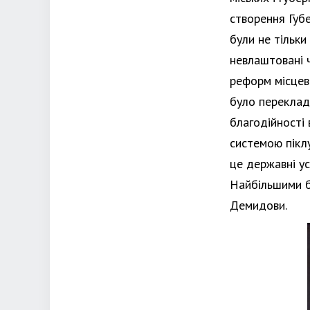
створення Губе
були не тільк
невлаштовані ч
реформ місцев
було перекладе
благодійності
системою піклу
це державні ус
Найбільшими б
Демидови.