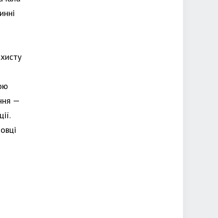
инні
ахисту
ою
ння —
ії.
овці