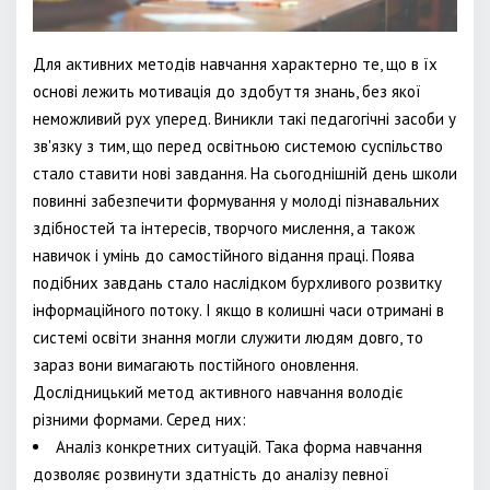
Для активних методів навчання характерно те, що в їх
основі лежить мотивація до здобуття знань, без якої
неможливий рух уперед. Виникли такі педагогічні засоби у
зв'язку з тим, що перед освітньою системою суспільство
стало ставити нові завдання. На сьогоднішній день школи
повинні забезпечити формування у молоді пізнавальних
здібностей та інтересів, творчого мислення, а також
навичок і умінь до самостійного відання праці. Поява
подібних завдань стало наслідком бурхливого розвитку
інформаційного потоку. І якщо в колишні часи отримані в
системі освіти знання могли служити людям довго, то
зараз вони вимагають постійного оновлення.
Дослідницький метод активного навчання володіє
різними формами. Серед них:
Аналіз конкретних ситуацій. Така форма навчання
дозволяє розвинути здатність до аналізу певної