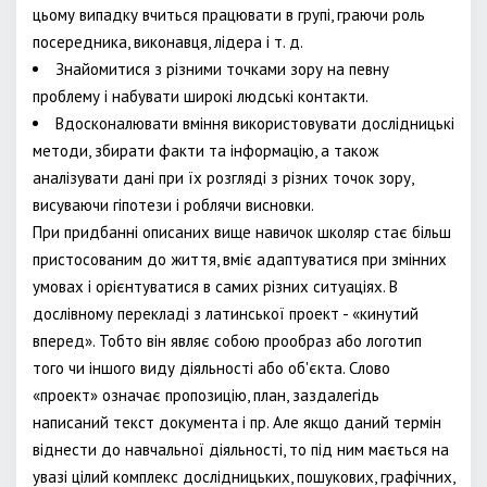
цьому випадку вчиться працювати в групі, граючи роль
посередника, виконавця, лідера і т. д.
Знайомитися з різними точками зору на певну
проблему і набувати широкі людські контакти.
Вдосконалювати вміння використовувати дослідницькі
методи, збирати факти та інформацію, а також
аналізувати дані при їх розгляді з різних точок зору,
висуваючи гіпотези і роблячи висновки.
При придбанні описаних вище навичок школяр стає більш
пристосованим до життя, вміє адаптуватися при змінних
умовах і орієнтуватися в самих різних ситуаціях. В
дослівному перекладі з латинської проект - «кинутий
вперед». Тобто він являє собою прообраз або логотип
того чи іншого виду діяльності або об'єкта. Слово
«проект» означає пропозицію, план, заздалегідь
написаний текст документа і пр. Але якщо даний термін
віднести до навчальної діяльності, то під ним мається на
увазі цілий комплекс дослідницьких, пошукових, графічних,