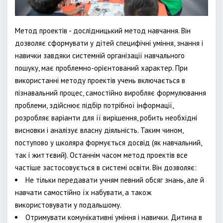
Метод проектів - дослідницький метод навчання. Він
дозволяє сформувати у дітей специфічні уміння, знання і
навички завдяки системній організації навчального
пошуку, має проблемно-орієнтований характер. При
використанні методу проектів учень включається в
пізнавальний процес, самостійно виробляє формулювання
проблеми, здійснює підбір потрібної інформації,
розробляє варіанти для її вирішення, робить необхідні
висновки і аналізує власну діяльність. Таким чином,
поступово у школяра формується досвід (як навчальний,
так і життєвий). Останнім часом метод проектів все
частіше застосовується в системі освіти. Він дозволяє:
Не тільки передавати учням певний обсяг знань, але й
навчати самостійно їх набувати, а також
використовувати у подальшому.
Отримувати комунікативні уміння і навички. Дитина в